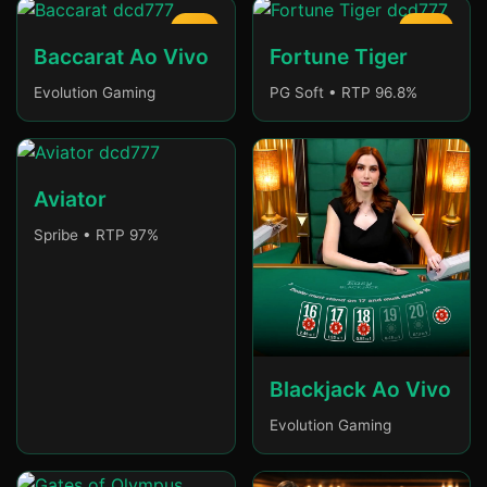
VIP
HOT
Baccarat Ao Vivo
Fortune Tiger
Evolution Gaming
PG Soft • RTP 96.8%
Aviator
Spribe • RTP 97%
Blackjack Ao Vivo
Evolution Gaming