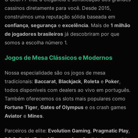
cassinos diretamente para você. Desde 2015,
construímos uma reputação sólida baseada em
confiança
,
segurança
e
excelência
. Mais de
1 milhão
de jogadores brasileiros
já descobriram por que
somos a escolha número 1.
Jogos de Mesa Clássicos e Modernos
Nossa especialidade são os jogos de mesa
tradicionais:
Baccarat
,
Blackjack
,
Roleta
e
Poker
,
todos disponíveis com dealers ao vivo em português.
Também oferecemos os slots mais populares como
Fortune Tiger
,
Gates of Olympus
e os crash games
Aviator
e
Mines
.
Parceiros de elite:
Evolution Gaming
,
Pragmatic Play
,