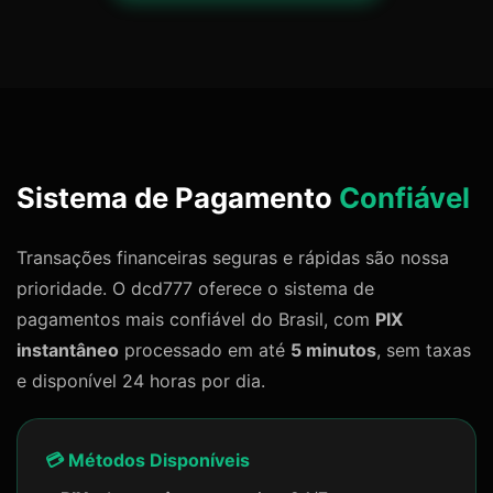
Sistema de Pagamento
Confiável
Transações financeiras seguras e rápidas são nossa
prioridade. O dcd777 oferece o sistema de
pagamentos mais confiável do Brasil, com
PIX
instantâneo
processado em até
5 minutos
, sem taxas
e disponível 24 horas por dia.
💳 Métodos Disponíveis