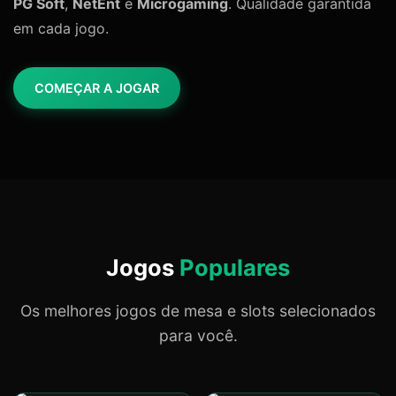
PG Soft
,
NetEnt
e
Microgaming
. Qualidade garantida
em cada jogo.
COMEÇAR A JOGAR
Jogos
Populares
Os melhores jogos de mesa e slots selecionados
para você.