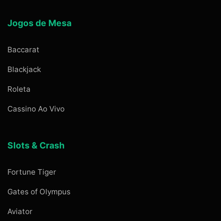
Jogos de Mesa
Baccarat
Blackjack
Roleta
Cassino Ao Vivo
Slots & Crash
Fortune Tiger
Gates of Olympus
Aviator