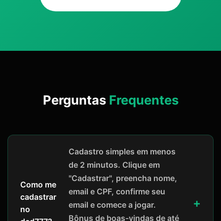
Perguntas
Frequentes
Cadastro simples em menos
de 2 minutos. Clique em
"Cadastrar", preencha nome,
Como me
email e CPF, confirme seu
cadastrar
email e comece a jogar.
no
Bônus de boas-vindas de até